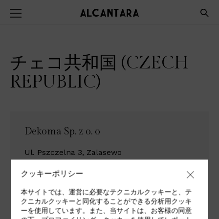
チェコ共和国 (CZECH
REPUBLIC)
Dekoma Sp. z o. o
Ul. Pszczelna 3, Zalasewo
62-020 Swarzędz
クッキーポリシー
Poland
本サイトでは、運営に必要なテクニカルクッキーと、テ
Tel +48 61 817 31 44
クニカルクッキーと同化することができる分析用クッキ
ーを使用しています。また、当サイトは、お客様の同意