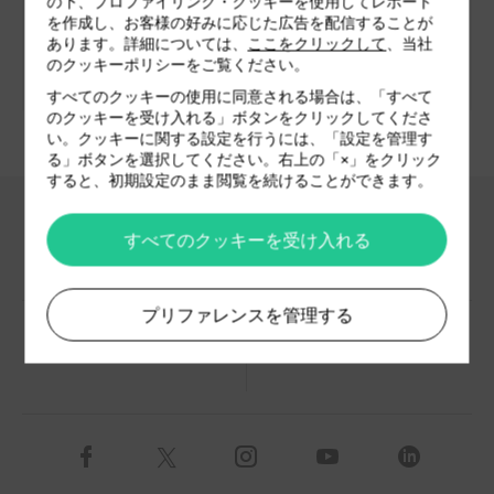
の下、プロファイリング・クッキーを使用してレポート
を作成し、お客様の好みに応じた広告を配信することが
Email
office@dekoma.eu
あります。詳細については、
ここをクリックして
、当社
Website
www.dekoma.eu
のクッキーポリシーをご覧ください。
すべてのクッキーの使用に同意される場合は、「すべて
のクッキーを受け入れる」ボタンをクリックしてくださ
い。クッキーに関する設定を行うには、「設定を管理す
る」ボタンを選択してください。右上の「×」をクリック
すると、初期設定のまま閲覧を続けることができます。
すべてのクッキーを受け入れる
ダウンロードコーナー
採用情報
プリファレンスを管理する
代理店
お問い合わせ