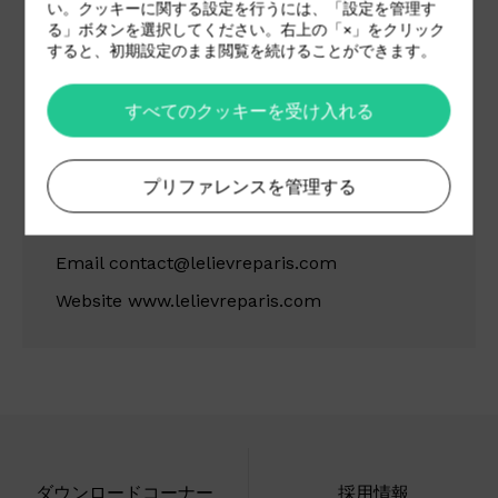
い。クッキーに関する設定を行うには、「設定を管理す
る」ボタンを選択してください。右上の「×」をクリック
Lelievre SA
すると、初期設定のまま閲覧を続けることができます。
13 Rue du Mail 75002
すべてのクッキーを受け入れる
Paris
France
プリファレンスを管理する
Tel +33 143168800
Fax +33 143168802
Email
contact@lelievreparis.com
Website
www.lelievreparis.com
ダウンロードコーナー
採用情報