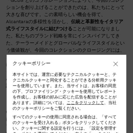
「GCDS とのコラボレーションによって、今回のコレク
ションを創り上げることができたのは、私たちにとって
大きな喜びです。この素晴らしい機会を得て、
Alcantaraの多様性を活かし、
伝統と革新性をイタリア
式ライフスタイルに結びつける
ことが可能になりまし
た。私たちのブランド戦略を常にインスパイアしてき
た、テーラーメイドとグローバルなライフスタイルとい
う価値観が、今回のコレクションのクロージングには、
これまでにも増して表現されています。けれどもこれ
クッキーポリシー
は、ただの一歩に過ぎず、Alcantara は世界を惹きつけ
るその歩みを決して止めることはありません」
本サイトでは、運営に必要なテクニカルクッキーと、テ
Alcantara
の
会長兼
CEOである
Andrea Boragno
はこう
クニカルクッキーと同化することができる分析用クッキ
語っています。
ーを使用しています。また、当サイトは、お客様の同意
の下、プロファイリング・クッキーを使用してレポート
を作成し、お客様の好みに応じた広告を配信することが
あります。詳細については、
ここをクリックして
、当社
のクッキーポリシーをご覧ください。
GCDSのクリエーティブ・ディレクター Giuliano Calza
すべてのクッキーの使用に同意される場合は、「すべて
は、
21/22
フォール・ウィンター・コレクション
のテー
のクッキーを受け入れる」ボタンをクリックしてくださ
マである、自らの潜在意識的存在を深く掘り下げていま
い。クッキーに関する設定を行うには、「設定を管理す