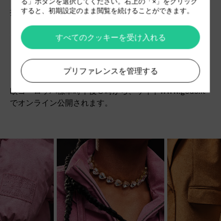
す。気分、雰囲気、さらには感情の遥かな高揚や下降を
る」ボタンを選択してください。右上の「×」をクリック
すると、初期設定のまま閲覧を続けることができます。
探って、明確で多様性に富むラインアップを創り上げま
した。このラインアップは Albert Moya撮影によるファ
ッション・フィルムにとらえられています。
すべてのクッキーを受け入れる
プリファレンスを管理する
ビデオは、2021年2月25日、米国東部標準時午後2時／中
欧ヨーロッパ標準時午後８時から、サイトwww.gcds.it
でオンライン公開されます。