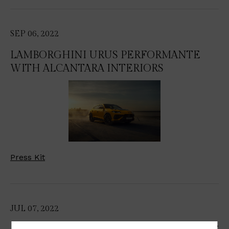
SEP 06, 2022
LAMBORGHINI URUS PERFORMANTE
WITH ALCANTARA INTERIORS
Press Kit
JUL 07, 2022