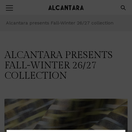
Alcantara presents Fall-Winter 26/27 collection
ALCANTARA PRESENTS
FALL-WINTER 26/27
COLLECTION