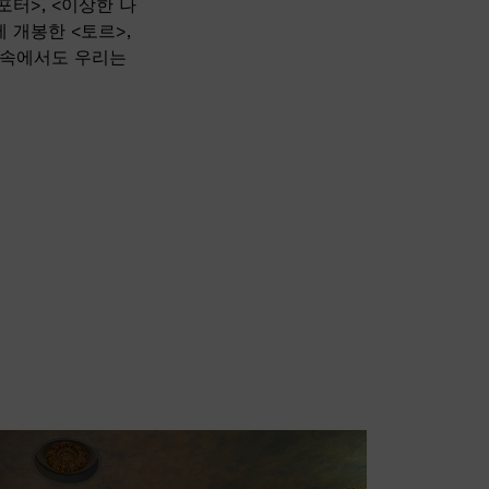
터>, <이상한 나
 개봉한 <토르>,
임 속에서도 우리는