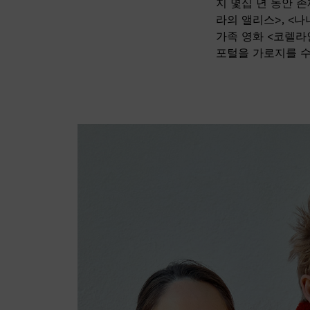
지 몇십 년 동안 
라의 앨리스>, <나
가족 영화 <코렐라
포털을 가로지를 수