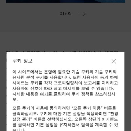
01
/09
에스더 스토커(Esther Stocker)와 아이리스 반 헤르펜
(Iris van Herpen)은 조인트 프로젝트를 제안했습니다.
쿠키 정보
그림에서 패션으로, 디지털 디자인에서 음악으로의 변형
이 사이트에서는 운영에 필요한 기술 쿠키와 기술 쿠키와
구성을 통해 예술가들은 모두 독특한 소재인 Alcantara®
유사한 분석 쿠키를 사용합니다. 또한 사용자의 동의 하에
의 특성으로부터 영감을 끌어 냅니다. 10명의 예술가들:
사이트는 쿠키를 각각 프로파일링하여 보고서를 처리하고
아야자오(Aaajiao), 안드레아 아나스타시오(Andrea
사용자의 선호에 따라 광고 메시지를 보낼 수 있습니다.
자세한 내용은
여기를 클릭
하여 쿠키 정책을 참조하십시
Anastasio), 카테리나 바비에리(Caterina Barbieri), 크린
오.
드 코닝(Krijn de Koning), 리 슈루이(Li Shurui), 시오타
모든 쿠키의 사용에 동의하려면 “모든 쿠키 허용” 버튼을
치하루(Chiharu Shiota), 에스더 스토커(Esther
클릭하십시오. 쿠키에 대한 기본 설정을 적용하려면 “환경
Stocker) 및 아이리스 반 헤르펜(Iris van Herpen), 자이
설정 관리” 버튼을 선택하십시오. 오른쪽 상단의 X 커맨드
트가이스드(Zeitguised), 지문(Zimoun).
를 클릭하면 기본 설정을 유지하면서 탐색을 계속할 수 있
습니다.