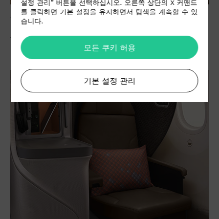
설정 관리” 버튼을 선택하십시오. 오른쪽 상단의 X 커맨드
를 클릭하면 기본 설정을 유지하면서 탐색을 계속할 수 있
알칸타라
습니다.
오로라(Aurora): 새로운 인테리어 컬렉션
모든 쿠키 허용
기본 설정 관리