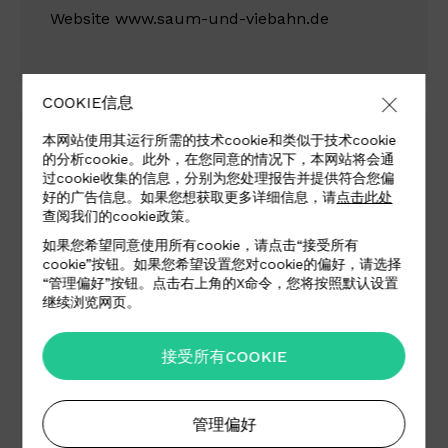
Website
www.saum-und-viebahn.de
COOKIE信息
本网站使用其运行所需的技术cookie和类似于技术cookie
Hans Reinke Handelsgesellschaft
的分析cookie。此外，在您同意的情况下，本网站将会通
Mbh
过cookie收集的信息，分别为您处理报告并提供符合您偏
好的广告信息。如果您想获取更多详细信息，请
点击此处
查阅我们的cookie政策。
Brandstücken 20
22549 Hamburg
如果您希望同意使用所有cookie，请点击“接受所有
cookie”按钮。如果您希望设置您对cookie的偏好，请选择
Germany
“管理偏好”按钮。点击右上角的X命令，您将按照默认设置
继续浏览网页。
Fax +49 (0)40 39106829
接受所有COOKIE
Email
info@hans-reinke.com
管理偏好