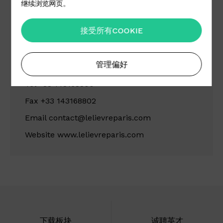
继续浏览网页。
Lelievre SA
接受所有COOKIE
13 Rue du Mail 75002
Paris
France
管理偏好
Tel +33 143168800
Fax +33 143168802
Email
contact@lelievreparis.com
Website
www.lelievreparis.com
下载板块
诚聘英才