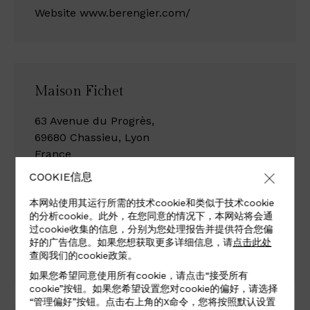
Website
www.berengier.com/
Maison Fichet
63 Avenue du Progrès,
69680 Chassieu, Lyon
France
COOKIE信息
Tel +33 (0)4 78 90 60 13 | +33 (0)6 81 69 87 55
本网站使用其运行所需的技术cookie和类似于技术cookie
的分析cookie。此外，在您同意的情况下，本网站将会通
过cookie收集的信息，分别为您处理报告并提供符合您偏
Email
contact@fichet.fr
好的广告信息。如果您想获取更多详细信息，请
点击此处
Website
www.fichet.fr
查阅我们的cookie政策。
如果您希望同意使用所有cookie，请点击“接受所有
cookie”按钮。如果您希望设置您对cookie的偏好，请选择
“管理偏好”按钮。点击右上角的X命令，您将按照默认设置