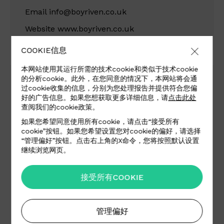
Email
info@boyriven.co.uk
Website
www.boyriven.co.uk
COOKIE信息
本网站使用其运行所需的技术cookie和类似于技术cookie
的分析cookie。此外，在您同意的情况下，本网站将会通
Altfield Ltd
过cookie收集的信息，分别为您处理报告并提供符合您偏
好的广告信息。如果您想获取更多详细信息，请
点击此处
Design Centre Chelsea Harbour, Lots Road,
查阅我们的cookie政策。
London, SW10 0XE
如果您希望同意使用所有cookie，请点击“接受所有
Uk
cookie”按钮。如果您希望设置您对cookie的偏好，请选择
“管理偏好”按钮。点击右上角的X命令，您将按照默认设置
继续浏览网页。
Tel +44 (0) 20 7351 5893
Fax +44 (0) 20 7376 5667
接受所有COOKIE
Email
showroom@altfield.com
管理偏好