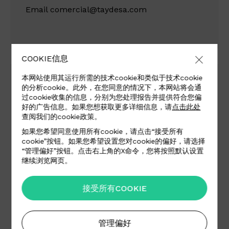
Email
comercial@taydesa.com
COOKIE信息
本网站使用其运行所需的技术cookie和类似于技术cookie
Iberica Textil
的分析cookie。此外，在您同意的情况下，本网站将会通
过cookie收集的信息，分别为您处理报告并提供符合您偏
Ctra Granada, km 266 nave 101-a
好的广告信息。如果您想获取更多详细信息，请
点击此处
查阅我们的cookie政策。
30817 Lorca (Murcia)
España
如果您希望同意使用所有cookie，请点击“接受所有
cookie”按钮。如果您希望设置您对cookie的偏好，请选择
“管理偏好”按钮。点击右上角的X命令，您将按照默认设置
继续浏览网页。
Tel +34 968 42 85 87 | +34 689 84 63 73
接受所有COOKIE
Email
info@ibericatextil.com
Website
www.ibericatextil.com
管理偏好