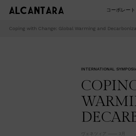
コーポレート
Coping with Change: Global Warming and Decarboniza
INTERNATIONAL SYMPOSI
COPING
WARMI
DECAR
ヴェネツィア
3月