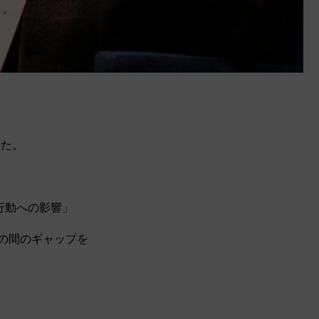
した。
行動への影響」
間の間のギャップを