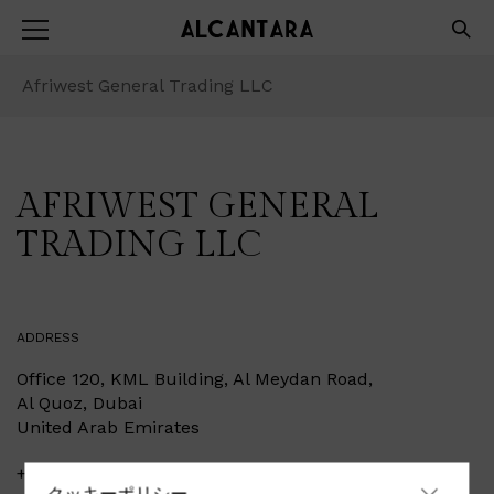
Afriwest General Trading LLC
AFRIWEST GENERAL
TRADING LLC
ADDRESS
Office 120, KML Building, Al Meydan Road,
Al Quoz, Dubai
United Arab Emirates
+971 4 3388141