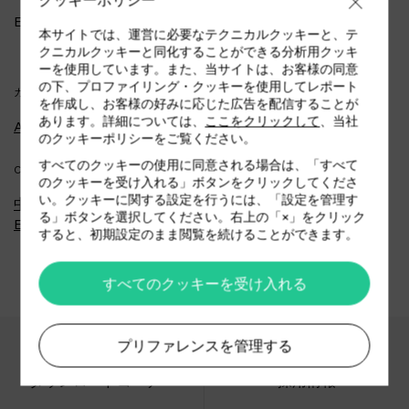
クッキーポリシー
Email
info@afriwestgroup.com
本サイトでは、運営に必要なテクニカルクッキーと、テ
クニカルクッキーと同化することができる分析用クッキ
ーを使用しています。また、当サイトは、お客様の同意
の下、プロファイリング・クッキーを使用してレポート
カテゴリー
を作成し、お客様の好みに応じた広告を配信することが
あります。詳細については、
ここをクリックして
、当社
Automotive
のクッキーポリシーをご覧ください。
すべてのクッキーの使用に同意される場合は、「すべて
COUNTRY
のクッキーを受け入れる」ボタンをクリックしてくださ
い。クッキーに関する設定を行うには、「設定を管理す
中東/アラブ首長国連邦 (Middle
る」ボタンを選択してください。右上の「×」をクリック
East/UAE)
すると、初期設定のまま閲覧を続けることができます。
すべてのクッキーを受け入れる
プリファレンスを管理する
ダウンロードコーナー
採用情報