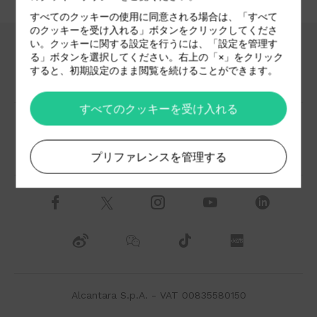
すべてのクッキーの使用に同意される場合は、「すべて
のクッキーを受け入れる」ボタンをクリックしてくださ
い。クッキーに関する設定を行うには、「設定を管理す
る」ボタンを選択してください。右上の「×」をクリック
すると、初期設定のまま閲覧を続けることができます。
ダウンロードコーナー
採用情報
すべてのクッキーを受け入れる
代理店
お問い合わせ
プリファレンスを管理する
Alcantara S.p.A. - VAT 00835580150