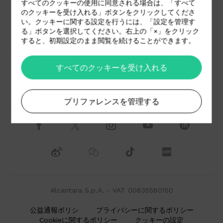
すべてのクッキーの使用に同意される場合は、「すべて
のクッキーを受け入れる」ボタンをクリックしてくださ
い。クッキーに関する設定を行うには、「設定を管理す
る」ボタンを選択してください。右上の「×」をクリック
ダウンロードコーナー
採用情報
すると、初期設定のまま閲覧を続けることができます。
すべてのクッキーを受け入れる
代理店
お問い合わせ
プリファレンスを管理する
Alcantara S.p.A. - VAT 00835580150
公益通報ポリシ
プライバシーに関するポリシー
Cookieに関するポリシー
クッキーの設定