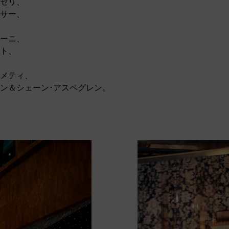
ンゼリ、
ッサー、
ビーニ、
ート、
シメティ、
ォン＆シェーン･アスペグレン。