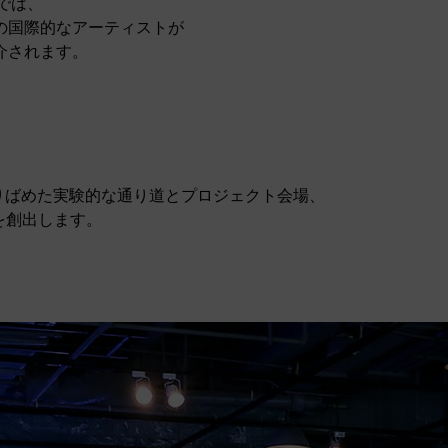
”では、
の国際的なアーティストが
介されます。
 を散りばめた実験的な通り道とプロジェクト会場、
を創出します。