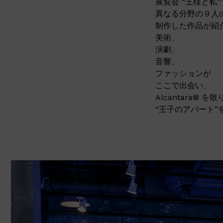
展覧会 “王様と私
異なる分野の９人
制作した作品が紹
美術、
演劇、
音響、
ファッションが
ここで出会い、
Alcantara®
“王子のアパート”