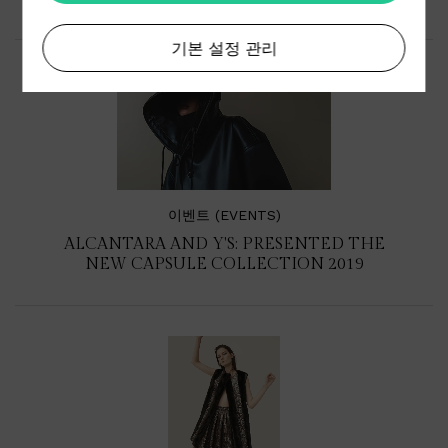
기본 설정 관리
이벤트 (EVENTS)
ALCANTARA AND Y'S: PRESENTED THE
NEW CAPSULE COLLECTION 2019