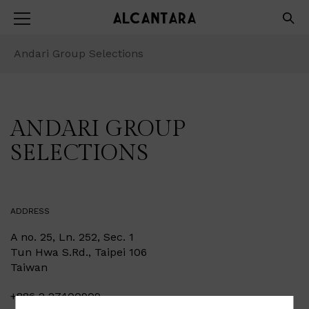
Andari Group Selections
ANDARI GROUP
SELECTIONS
ADDRESS
A no. 25, Ln. 252, Sec. 1
Tun Hwa S.Rd., Taipei 106
Taiwan
+886 2 27400909