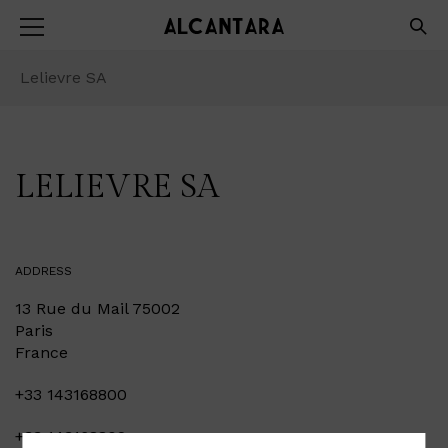
Lelievre SA
LELIEVRE SA
ADDRESS
13 Rue du Mail 75002
Paris
France
+33 143168800
+33 143168802