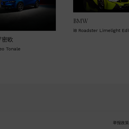
BMW
i
8 Roadster Limelight Edi
罗密欧
eo Tonale
举报政策