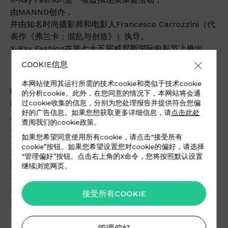
由MANND创办，
并由知名时尚摄影师和电影人Francesco Carrozzini（代
表作《弗兰卡：混乱与创造》）执导。
X-Ray Fashion在第七十五届威尼斯国际电影节上推出。
COOKIE信息
本网站使用其运行所需的技术cookie和类似于技术cookie
时尚工业制造了全世界20% 的垃圾废料和10% 的二氧化
的分析cookie。此外，在您同意的情况下，本网站将会通
过cookie收集的信息，分别为您处理报告并提供符合您偏
碳排放。
好的广告信息。如果您想获取更多详细信息，请
点击此处
人们经常把时尚与恶劣工作环境、
查阅我们的cookie政策。
超时工作等侵犯劳工人权的现象联系在一起。
如果您希望同意使用所有cookie，请点击“接受所有
通过一个多感官沉浸式装置，
cookie”按钮。如果您希望设置您对cookie的偏好，请选择
X-Ray Fashion将行业最阴暗的一面，
“管理偏好”按钮。点击右上角的X命令，您将按照默认设置
以及其对气候变化造成的影响呈现在人们面前。
继续浏览网页。
X-Ray Fashion让时尚行业变得更具可持续性，
推动了诸多重要倡议，
接受所有COOKIE
并成为了这一愿景的代言人。