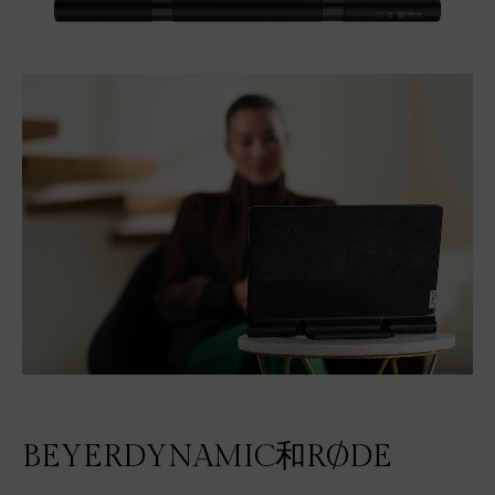
BEYERDYNAMIC和RØDE