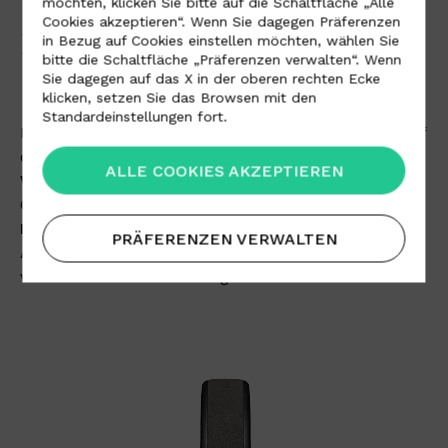
möchten, klicken Sie bitte auf die Schaltfläche „Alle
Cookies akzeptieren“. Wenn Sie dagegen Präferenzen
BEYERDYNAMIC UND RØDE
in Bezug auf Cookies einstellen möchten, wählen Sie
bitte die Schaltfläche „Präferenzen verwalten“. Wenn
Sie dagegen auf das X in der oberen rechten Ecke
klicken, setzen Sie das Browsen mit den
Standardeinstellungen fort.
Im Audiobereich wird das Made-in-Italy-Material auf
den Ohrpolstern der
Beyerdynamic Amiron
ALLE COOKIES AKZEPTIEREN
Wireless Copper
Kopfhörer sowie auf den
Ohrpolstern und dem Kopfbügel des
RØDE
NTH-100
Modells
verwendet. Die Kombination aus Komfort,
PRÄFERENZEN VERWALTEN
Atmungsaktivität und Qualität hat zu einem
verbesserten Hörerlebnis geführt.