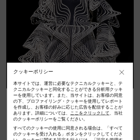
クッキーポリシー
本サイトでは、運営に必要なテクニカルクッキーと、テ
クニカルクッキーと同化することができる分析用クッキ
ーを使用しています。また、当サイトは、お客様の同意
の下、プロファイリング・クッキーを使用してレポート
を作成し、お客様の好みに応じた広告を配信することが
ジェイデン・チョーとの芸術的
あります。詳細については、
ここをクリックして
、当社
コラボレーション
のクッキーポリシーをご覧ください。
すべてのクッキーの使用に同意される場合は、「すべて
のクッキーを受け入れる」ボタンをクリックしてくださ
い。クッキーに関する設定を行うには、「設定を管理す