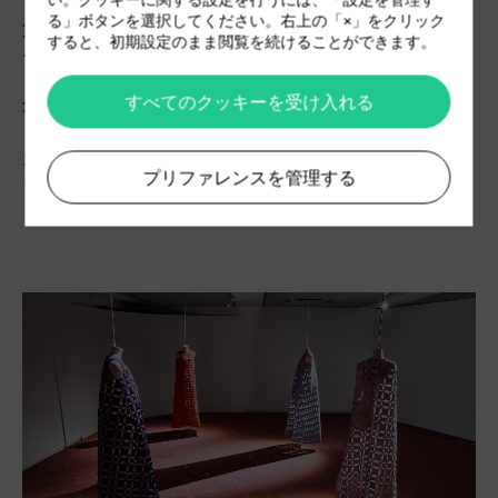
る」ボタンを選択してください。右上の「×」をクリック
第2部の主役を務めるのは、アルカンターラとデザイナ
すると、初期設定のまま閲覧を続けることができます。
ーのジェイデン・チョーとのコラボレーション。
すべてのクッキーを受け入れる
創造的なビジョンの表現手段として新素材を研究するこ
とに常に心を惹かれてきたジェイデン・チョーは、
アル
カンターラを使用した
鮮やかな色彩とロマンティックな
プリファレンスを管理する
シルエットが特徴となった
彫刻的ドレス4点を
制作しま
した。