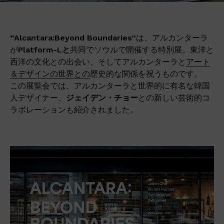
“Alcantara:Beyond Boundaries”
は、アルカンターラ
が
Platform-L
と
共同でソウルで開催する特別展。東洋と
西洋の文化との出会い、そしてアルカンターラと
アート
＆デザインの世界との
歴史的な関係を祝うものです。
この展覧会では、アルカンターラと世界的に有名な韓国
人デザイナー、
ジェイデン・チョー
との新しい芸術的コ
ラボレーションも紹介されました。