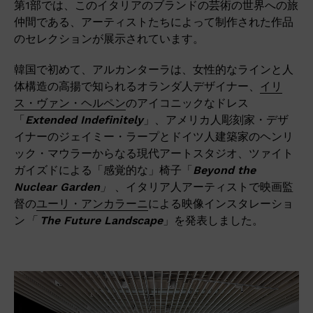
第1部では、このイタリアのブランドの芸術の世界への旅
仲間である、アーティストたちによって制作された作品
のセレクションが展示されています。
韓国で初めて、アルカンターラは、女性的なラインと人
体構造の高揚で知られるオランダ人デザイナー、
イリ
ス・ヴァン・ヘルペン
のアイコニックなドレス
「
Extended Indefinitely
」、アメリカ人彫刻家・デザ
イナーのジェイミー・ラープとドイツ人建築家のヘンリ
ック・マウラーからなる現代アートスタジオ、ツァイト
ガイズドによる「感覚的な」椅子「
Beyond the
Nuclear Garden
」
、イタリア人アーティストで映画監
督の
ユーリ・アンカラーニ
による映像インスタレーショ
ン
「
The Future Landscape
」を発表しました。