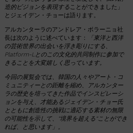
造的ビジョンを表現する
ことができました」
とジェイデン・チョーは語ります。
アルカンターラのアンドレア・ボラーニョ社
長は次のように述べています：
「東洋と西洋
の芸術世界の出会いを浮き彫りにする、
Platform-L
とのこの文化的共同制作に参加で
きることを大変嬉しく思っています。
今回の展覧会では、韓国の人々やアート・コ
ミュニティーとの距離を縮め、アルカンター
ラの歴史を培ってきた作品でインスピレーシ
ョンを与え、才能あるジェイデン・チョー氏
とともに創造性の挑戦に適応する素材の無限
の可能性を示して、
“
境界を超える
“
ことができ
れば、と思います」。