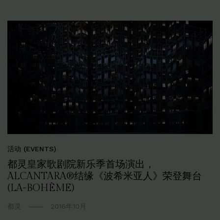
活动 (EVENTS)
都灵皇家歌剧院新乐季首场演出，
ALCANTARA®结缘《波希米亚人》荣登舞台
(LA-BOHÈME)
都灵
2016年10月