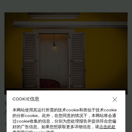
COOKIE信息
艺术、设计与创意 (ADC)
本网站使用其运行所需的技术cookie和类似于技术cookie
ALCANTARA魔法酒店 | 8 CORSO COMO
的分析cookie。此外，在您同意的情况下，本网站将会通
过cookie收集的信息，分别为您处理报告并提供符合您偏
米兰
2016年4月
好的广告信息。如果您想获取更多详细信息，请
点击此处