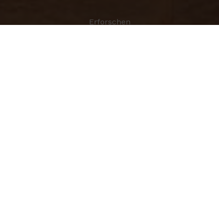
Erforschen
BIO
ROSS LOVEGROVE
Geboren 1958 in Cardiff, Wales. Absolvierte 1980 das
Manchester Polytechnic mit einem First Class BA in
Industriedesign. 1983 Master of Design am Royal
College of Art in London. In den frühen 80ern
arbeitete er als Designer für Frog Design in
Westdeutschland an Projekten wie Walkmans für
Sony, Computer für Apple, zog später als Berater
für Knoll International nach Paris. Zusammen mit