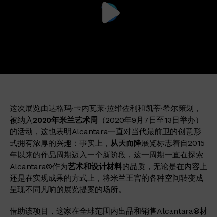
这次展览由达格玛·卡内瓦莱·拉维佐利和凯蒂·希尔策划，
被纳入
2020
年米兰艺术周
（2020年9月7日至13日举办）
的活动，这也表明Alcantara一直对当代最前卫的创意形
式拥有浓厚的兴趣：事实上，
从天而降
展览标志着自2015
年以来的作品周期迈入一个新阶段，这一周期一直在探索
Alcantara®作为
艺术和设计材料
的品质，无论是在内容上
还是在实现成果的方式上，将米兰王宫的各种空间转变成
呈现不同凡响的展览提案的场所。
借助该项目，这家在全球范围内出品和销售Alcantara®材