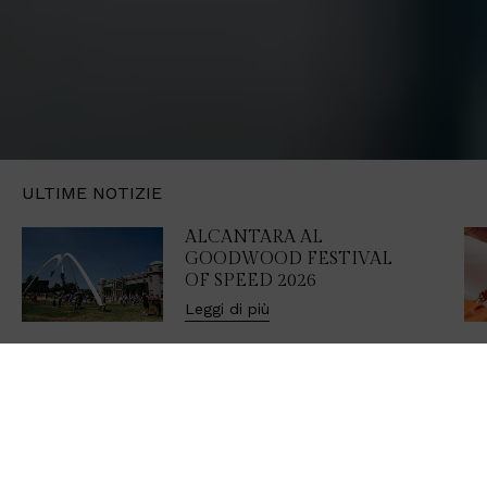
ULTIME NOTIZIE
ALCANTARA AL
GOODWOOD FESTIVAL
OF SPEED 2026
Scopri
Leggi di più
Alcantara:
eccellenza italiana