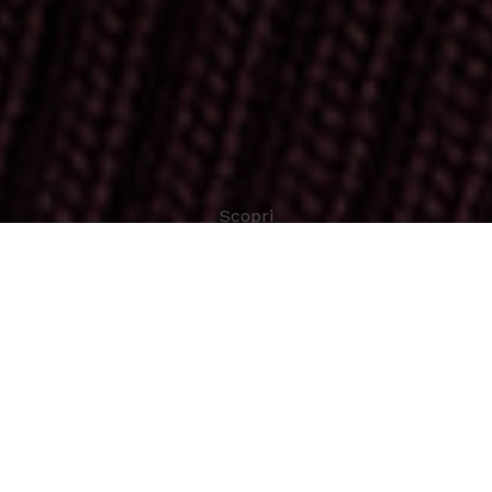
Scopri
Alcantara rende ogni
creazione “custom
designed”. La forza della
moda sta nella sua