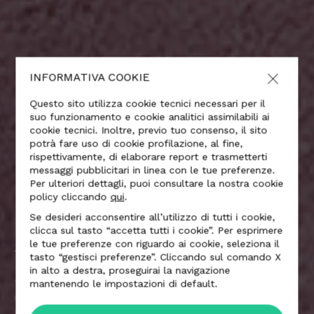
INFORMATIVA COOKIE
Questo sito utilizza cookie tecnici necessari per il
suo funzionamento e cookie analitici assimilabili ai
cookie tecnici. Inoltre, previo tuo consenso, il sito
potrà fare uso di cookie profilazione, al fine,
rispettivamente, di elaborare report e trasmetterti
messaggi pubblicitari in linea con le tue preferenze.
Per ulteriori dettagli, puoi consultare la nostra cookie
policy cliccando
qui
.
FASHION &
Se desideri acconsentire all’utilizzo di tutti i cookie,
clicca sul tasto “accetta tutti i cookie”. Per esprimere
ACCESSORIES
le tue preferenze con riguardo ai cookie, seleziona il
tasto “gestisci preferenze”. Cliccando sul comando X
in alto a destra, proseguirai la navigazione
— Un altro volto della versatilità di Alcantara,
mantenendo le impostazioni di default.
capace di unire tradizione e innovazione con il
lifestyle italiano.