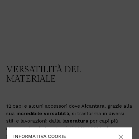
VERSATILITÀ DEL
MATERIALE
12 capi e alcuni accessori dove Alcantara, grazie alla
sua
incredibile versatilità
, si trasforma in diversi
stili e lavorazioni: dalla
laseratura
per capi più
street style ed eterogenei di FACETASM, alla
goffratura
e uno speciale intreccio di nodi in
INFORMATIVA COOKIE