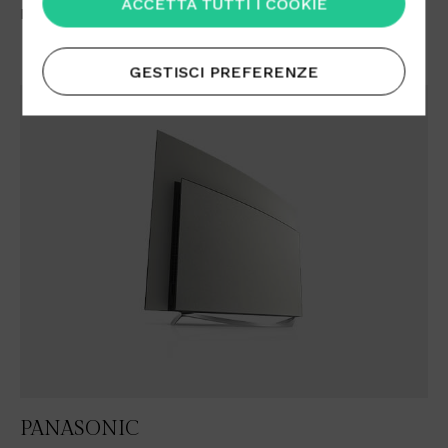
ACCETTA TUTTI I COOKIE
RØDE: Le Cuffie NTH-100
GESTISCI PREFERENZE
PANASONIC