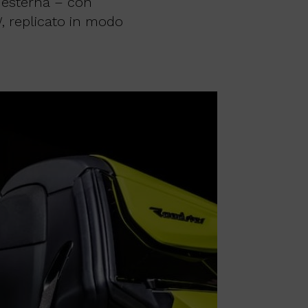
a esterna – con
W, replicato in modo