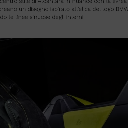
entro stile di Alcantara in nuance con la livre
creano un disegno ispirato all’elica del logo BM
 le linee sinuose degli interni.