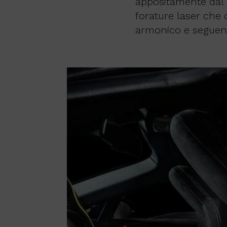
appositamente dal c
forature laser che 
armonico e seguendo