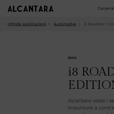
Corpora
Infinite applicazioni
Automotive
8 Roadster Lime
BMW
i
8 ROA
EDITIO
Alcantara veste i se
impunture a contra