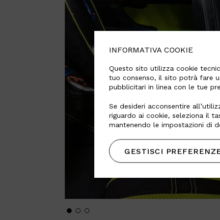
INFORMATIVA COOKIE
Questo sito utilizza cookie tecnici
tuo consenso, il sito potrà fare u
pubblicitari in linea con le tue p
Se desideri acconsentire all’utiliz
riguardo ai cookie, seleziona il t
mantenendo le impostazioni di de
GESTISCI PREFERENZ