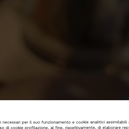
 necessari per il suo funzionamento e cookie analitici assimilabili a
so di cookie profilazione, al fine, rispettivamente, di elaborare re