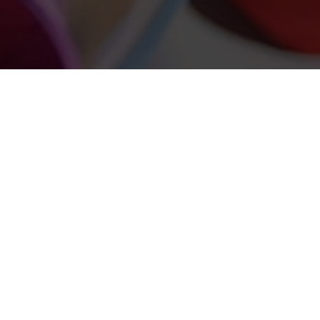
BIO
GIULIO CAPPELLINI
Giulio Cappellini
nasce a Milano nel
1954. Nel 1979 si laurea in architettura e,
in seguito, frequenta la scuola di
Direzione Aziendale all’Università
Bocconi di Milano. Nel 1979 entra a far
parte della Cappellini occupandosi