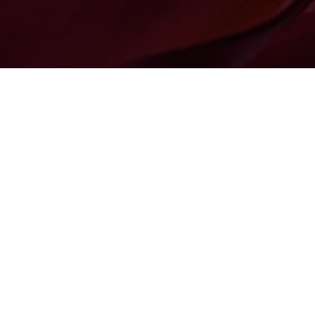
LA TAVOLA DELLE
MERAVIGLIE
La straordinaria cornice delle stanze