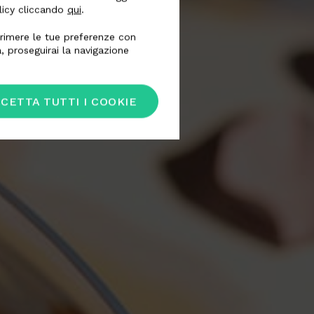
olicy cliccando
qui
.
esprimere le tue preferenze con
, proseguirai la navigazione
CETTA TUTTI I COOKIE