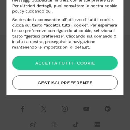
messaggi pubblicitari in linea con le tue preferenze.
Website
www.saum-und-viebahn.de
Per ulteriori dettagli, puoi consultare la nostra cookie
policy cliccando
qui
.
Se desideri acconsentire all’utilizzo di tutti i cookie,
clicca sul tasto “accetta tutti i cookie”. Per esprimere
le tue preferenze con riguardo ai cookie, seleziona il
tasto “gestisci preferenze”. Cliccando sul comando X
in alto a destra, proseguirai la navigazione
mantenendo le impostazioni di default.
Area Download
Lavora con noi
ACCETTA TUTTI I COOKIE
Distributori
Contatti
GESTISCI PREFERENZE