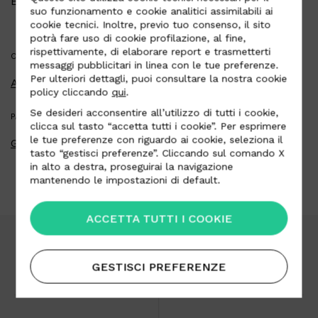
Email
h.liu@camari-international.com
suo funzionamento e cookie analitici assimilabili ai
cookie tecnici. Inoltre, previo tuo consenso, il sito
potrà fare uso di cookie profilazione, al fine,
rispettivamente, di elaborare report e trasmetterti
CATEGORIA
messaggi pubblicitari in linea con le tue preferenze.
Per ulteriori dettagli, puoi consultare la nostra cookie
Automotive
policy cliccando
qui
.
Se desideri acconsentire all’utilizzo di tutti i cookie,
PAESE
clicca sul tasto “accetta tutti i cookie”. Per esprimere
le tue preferenze con riguardo ai cookie, seleziona il
Giappone
tasto “gestisci preferenze”. Cliccando sul comando X
in alto a destra, proseguirai la navigazione
mantenendo le impostazioni di default.
ACCETTA TUTTI I COOKIE
Area Download
Lavora con noi
GESTISCI PREFERENZE