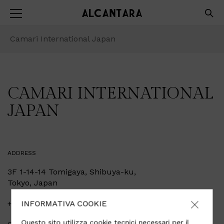
Camari International Japan
CAMARI INTERNATIONAL
JAPAN
ADDRESS
3F 1-14-14 Tomigaya, Shibuya-ku,
Tokyo, Japan
INFORMATIVA COOKIE
+81 70 7470 4597
Questo sito utilizza cookie tecnici necessari per il