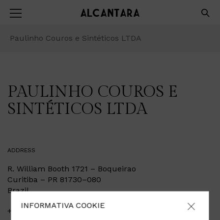
Paulinho Couros e Sintéticos LTDA
PAULINHO COUROS E
SINTÉTICOS LTDA
ADDRESS
R. William Booth 1721 – Boqueirao
Curitiba – PR 81730–080
Brazil
INFORMATIVA COOKIE
+55 41 30 727700