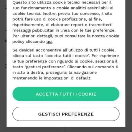
Questo sito utilizza cookie tecnici necessari per il
Email
contato@paulinhocouros.com.br
suo funzionamento e cookie analitici assimilabili ai
cookie tecnici. Inoltre, previo tuo consenso, il sito
potrà fare uso di cookie profilazione, al fine,
rispettivamente, di elaborare report e trasmetterti
CATEGORIA
messaggi pubblicitari in linea con le tue preferenze.
Per ulteriori dettagli, puoi consultare la nostra cookie
Automotive
policy cliccando
qui
.
Se desideri acconsentire all’utilizzo di tutti i cookie,
PAESE
clicca sul tasto “accetta tutti i cookie”. Per esprimere
le tue preferenze con riguardo ai cookie, seleziona il
Brasile
tasto “gestisci preferenze”. Cliccando sul comando X
in alto a destra, proseguirai la navigazione
mantenendo le impostazioni di default.
ACCETTA TUTTI I COOKIE
GESTISCI PREFERENZE
Area Download
Lavora con noi