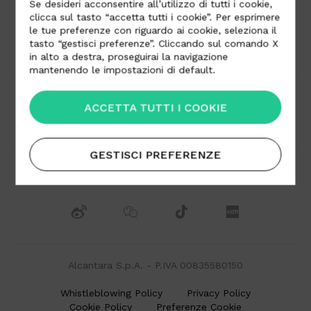
Se desideri acconsentire all’utilizzo di tutti i cookie,
clicca sul tasto “accetta tutti i cookie”. Per esprimere
le tue preferenze con riguardo ai cookie, seleziona il
tasto “gestisci preferenze”. Cliccando sul comando X
Area Download
Lavora con noi
in alto a destra, proseguirai la navigazione
mantenendo le impostazioni di default.
Distributori
Contatti
ACCETTA TUTTI I COOKIE
GESTISCI PREFERENZE
Alcantara S.p.A. - P.IVA 00835580150
Whistleblowing Policy
Privacy Policy
Cookie Policy
Preferenze Cookie