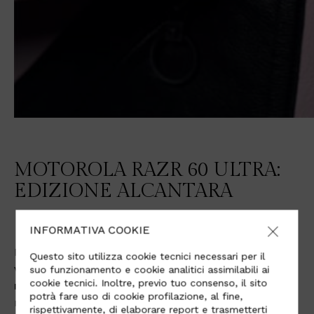
MOTOROLA RAZR 60 ULTRA:
EDIZIONE ALCANTARA
INFORMATIVA COOKIE
In una sofisticata tonalità di verde scuro, questa
Questo sito utilizza cookie tecnici necessari per il
versione porta una
nuova dimensione di
suo funzionamento e cookie analitici assimilabili ai
cookie tecnici. Inoltre, previo tuo consenso, il sito
raffinatezza, funzionalità e appeal sensoriale
nel
potrà fare uso di cookie profilazione, al fine,
mondo degli smartphone.
rispettivamente, di elaborare report e trasmetterti