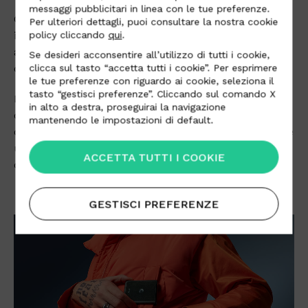
messaggi pubblicitari in linea con le tue preferenze.
Grazie alla sua straordinaria versatilità, Alcantara si
Per ulteriori dettagli, puoi consultare la nostra cookie
integra perfettamente con il design pieghevole
policy cliccando
qui
.
avanzato del Razr, valorizzandone sia l’identità visiva
Se desideri acconsentire all’utilizzo di tutti i cookie,
che le prestazioni tecniche.
clicca sul tasto “accetta tutti i cookie”. Per esprimere
le tue preferenze con riguardo ai cookie, seleziona il
tasto “gestisci preferenze”. Cliccando sul comando X
Il caratteristico soft touch di Alcantara crea una
in alto a destra, proseguirai la navigazione
connessione emotiva immediata, offrendo al
mantenendo le impostazioni di default.
contempo un’eccezionale presa, elevata resistenza e
una praticità senza compromessi, rendendolo un
ACCETTA TUTTI I COOKIE
compagno sofisticato per l’uso quotidiano.
GESTISCI PREFERENZE