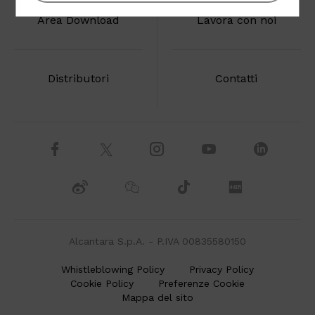
Area Download
Lavora con noi
Distributori
Contatti
Alcantara S.p.A. - P.IVA 00835580150
Whistleblowing Policy
Privacy Policy
Cookie Policy
Preferenze Cookie
Mappa del sito