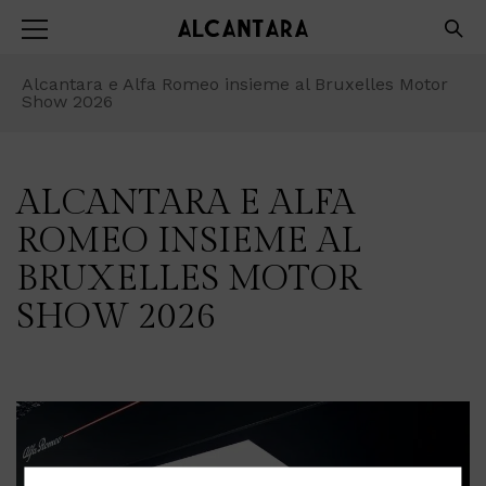
Alcantara e Alfa Romeo insieme al Bruxelles Motor
Show 2026
ALCANTARA E ALFA
ROMEO INSIEME AL
BRUXELLES MOTOR
SHOW 2026