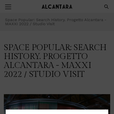
Space Popular: Search History. Progetto Alcantara -
MAXXI 2022 / Studio Visit
SPACE POPULAR: SEARCH
HISTORY. PROGETTO
ALCANTARA - MAXXI
2022 / STUDIO VISIT