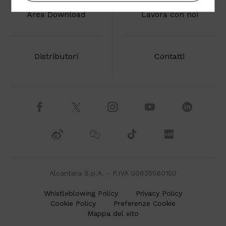
Area Download
Lavora con noi
Distributori
Contatti
Alcantara S.p.A. - P.IVA 00835580150
Whistleblowing Policy
Privacy Policy
Cookie Policy
Preferenze Cookie
Mappa del sito