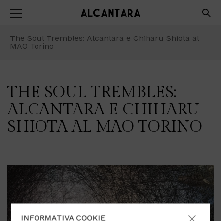
The Soul Trembles: Alcantara e Chiharu Shiota al
MAO Torino
THE SOUL TREMBLES:
ALCANTARA E CHIHARU
SHIOTA AL MAO TORINO
INFORMATIVA COOKIE