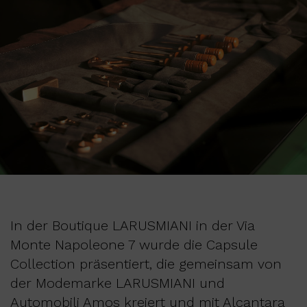
In der Boutique LARUSMIANI in der Via
Monte Napoleone 7 wurde die Capsule
Collection präsentiert, die gemeinsam von
der Modemarke LARUSMIANI und
Automobili Amos kreiert und mit Alcantara