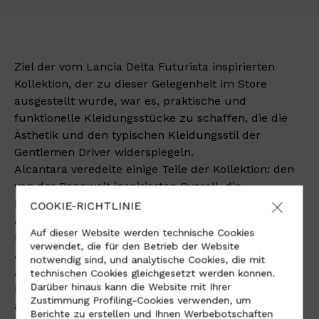
Ziel der vom Lancia Delta Futurista inspirierten
Kollektion, der zu dieser Gelegenheit im Store
ausgestellt wurde, war es, praktische und
funktionelle Kleidungsstücke zu schaffen, die die
Ästhetik und den typischen Kleidungsstil der
Gentlemen Driver widerspiegeln.
Alcantara veredelte einige Teile der Kollektion: den
von der Rennwelt inspirierten Overall, die
Helmhalterung und den aufrollbaren
COOKIE-RICHTLINIE
Autowerkzeugsatz, der zur Gänze von erfahrenen
Auf dieser Website werden technische Cookies
Handwerkern von Hand hergestellt wurde.
verwendet, die für den Betrieb der Website
Außerdem ist die Innenausstattung, die von Eugenio
notwendig sind, und analytische Cookies, die mit
Amos entworfen wurde, von Alcantara geprägt. Die
technischen Cookies gleichgesetzt werden können.
Darüber hinaus kann die Website mit Ihrer
Marke wurde vom Kreativteam von LARUSMIANI
Zustimmung Profiling-Cookies verwenden, um
ausgewählt, für die Vorstellung des neuen Konzepts
Berichte zu erstellen und Ihnen Werbebotschaften