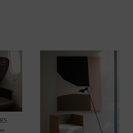
ES
en