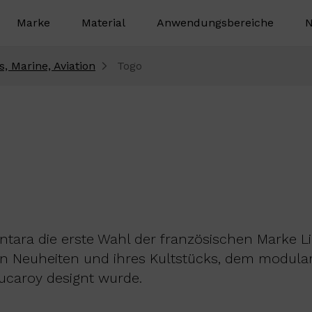
Marke
Material
Anwendungsbereiche
N
s, Marine, Aviation
Togo
antara die erste Wahl der französischen Marke L
en Neuheiten und ihres Kultstücks, dem modular
ucaroy designt wurde.