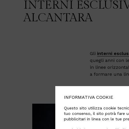
INTERNI ESCLUSIV
ALCANTARA
Gli
interni esclus
quegli anni con le
in linee orizzonta
a formare una lin
INFORMATIVA COOKIE
Questo sito utilizza cookie tecnici
tuo consenso, il sito potrà fare u
pubblicitari in linea con le tue p