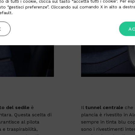
zo di tutti i cookie, clicca sul tasto “accetta tutti i cookie”. Per 
asto “gestisci preferenze”. Cliccando sul comando X in alto a destra
fault.
E
AC
to del sedile
è
Il
tunnel centrale
che 
ntara. Questa scelta di
plancia è rivestito in A
rantisce al pilota
sempre in tinta blu cop
e traspirabilità,
sono i rivestimenti inte