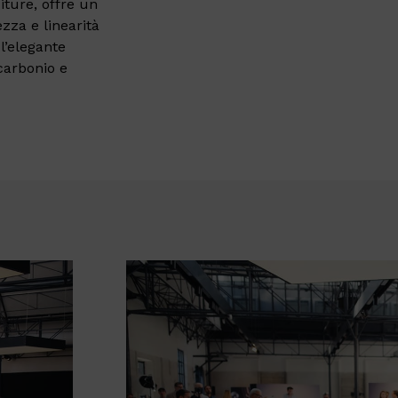
citure, offre un
zza e linearità
l’elegante
carbonio e