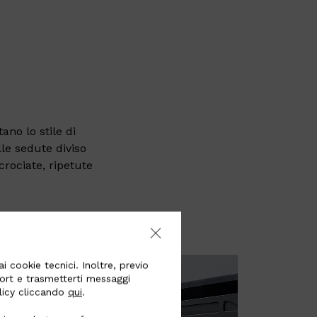
ano lo stile di
lle sedute diviso
crociate, ripetute
i cookie tecnici. Inoltre, previo
port e trasmetterti messaggi
olicy cliccando
qui
.