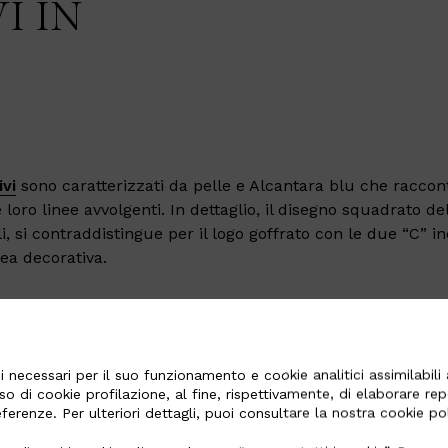
I IN
ivi
sono caratterizzati da pelle e Alcantara blu che raccont
 loro linee avvolgenti. In dettaglio, il disegno squadrato de
li, si contraddistingue per il logo goffrato con le due “C” in
ea decorativa.
 necessari per il suo funzionamento e cookie analitici assimilabili a
so di cookie profilazione, al fine, rispettivamente, di elaborare re
referenze. Per ulteriori dettagli, puoi consultare la nostra cookie p