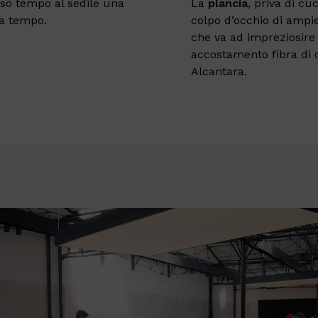
so tempo al sedile una
La
plancia
, priva di cu
za tempo.
colpo d’occhio di ampie
che va ad impreziosire 
accostamento fibra di 
Alcantara.