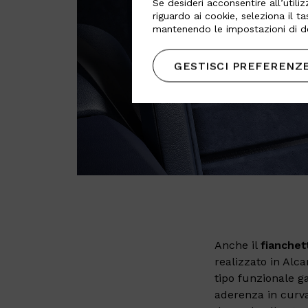
Se desideri acconsentire all’utiliz
riguardo ai cookie, seleziona il t
mantenendo le impostazioni di de
GESTISCI PREFERENZ
Anche il
fianchet
realizzato in Alca
tipo funzionale ga
aderenza in curva 