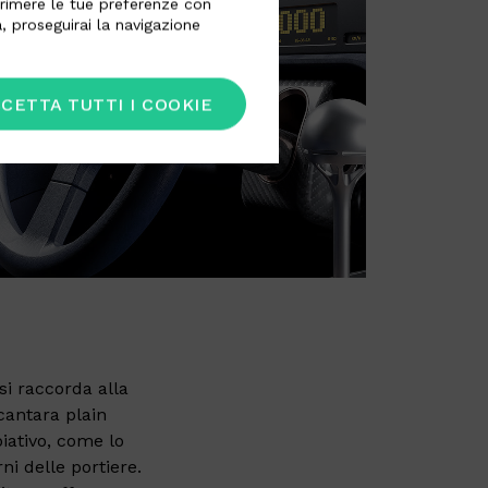
esprimere le tue preferenze con
, proseguirai la navigazione
CETTA TUTTI I COOKIE
si raccorda alla
lcantara plain
iativo, come lo
rni delle portiere.