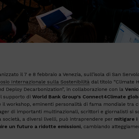
izzato il 7 e 8 febbraio a Venezia, sull’isola di San Servol
sio Internazionale sulla Sostenibilità
dal titolo “Climate 
d Deploy Decarbonization”, in collaborazione con la
Venic
il supporto di
World Bank Group’s Connect4Climate globa
te il workshop, eminenti personalità di fama mondiale tra c
r di importanti multinazionali, scrittori e giornalisti si s
a società, a diversi livelli, può intraprendere per
mitigare 
uire un futuro a ridotte emissioni
, cambiando atteggiamen