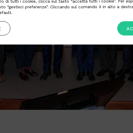
zo di tutti i cookie, clicca sul tasto “accetta tutti i cookie”. Per 
asto “gestisci preferenze”. Cliccando sul comando X in alto a destra
fault.
E
AC