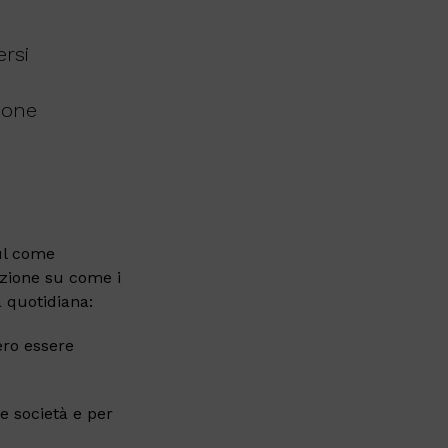
ersi
zione
”
sul come
nzione su come i
a quotidiana:
bero essere
le società e per