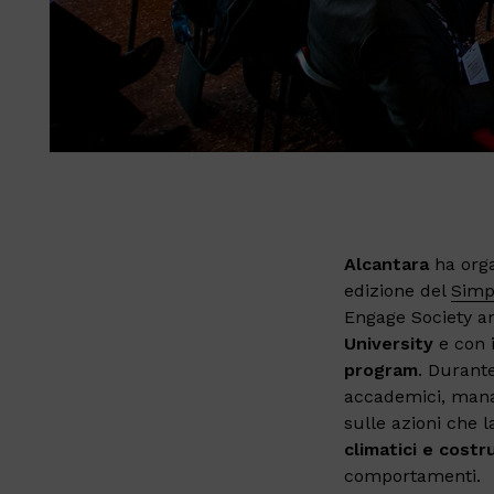
Alcantara
ha organ
edizione del
Simpo
Engage Society an
University
e con 
program
.​ Duran
accademici, manage
sulle azioni che l
climatici e costr
comportamenti.