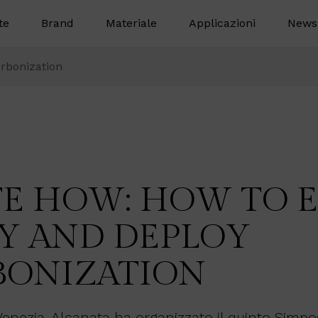
te
Brand
Materiale
Applicazioni
News
rbonization
TE HOW: HOW TO 
Y AND DEPLOY
BONIZATION
a Venezia, Alcanata ha organizzato il quinto Simp