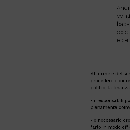
Andr
cont
back
obiet
e de
Al termine del se
procedere concr
politici, la finan
• i responsabili po
pienamente coinvo
• è necessario cre
farlo in modo effi