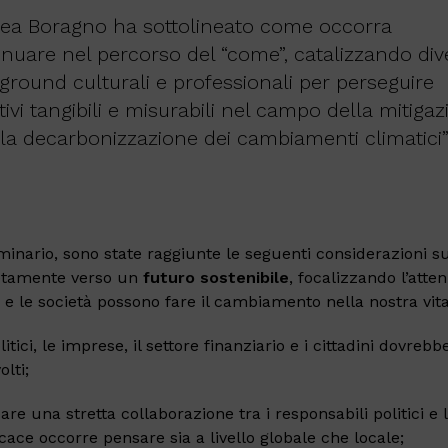
ea Boragno ha sottolineato come occorra
inuare nel percorso del “come”, catalizzando div
ground culturali e professionali per perseguire
tivi tangibili e misurabili nel campo della mitiga
lla decarbonizzazione dei cambiamenti climatici
minario, sono state raggiunte le seguenti considerazioni 
etamente verso un
futuro sostenibile
, focalizzando l’atte
za e le società possono fare il cambiamento nella nostra vit
litici, le imprese, il settore finanziario e i cittadini dovreb
lti;
are una stretta collaborazione tra i responsabili politici e 
cace occorre pensare sia a livello globale che locale;