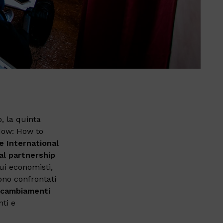
o, la quinta
How: How to
e International
l partnership
ui economisti,
ono con​frontati
i cambiamenti
ti e