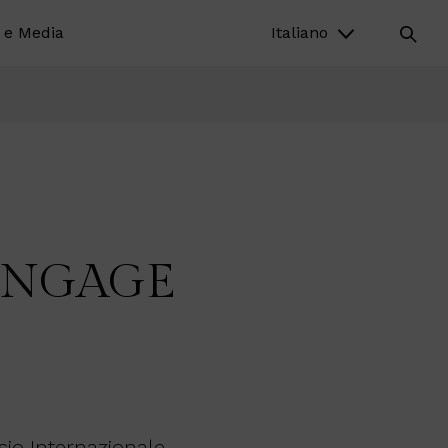
 e Media
Italiano
ENGAGE
osio Internazionale