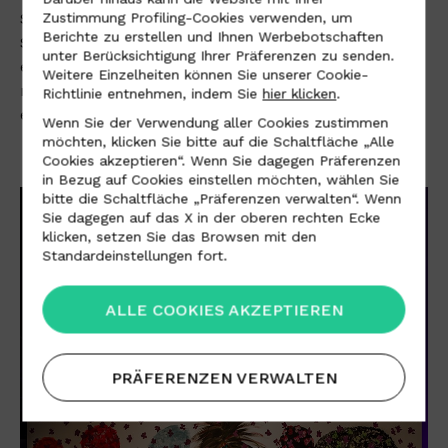
Stöckelschuhe mit einem Lenkrad anstelle der
Zustimmung Profiling-Cookies verwenden, um
Berichte zu erstellen und Ihnen Werbebotschaften
Schnalle; das Red-Carpet-Kleid mit Schleppe, die
unter Berücksichtigung Ihrer Präferenzen zu senden.
eine märchenhafte Autobahn darstellt, auf der
Weitere Einzelheiten können Sie unserer Cookie-
natürlich ein Mikrocar auf der ewigen Suche nach
Richtlinie entnehmen, indem Sie
hier klicken
.
einem Traum nicht fehlen durfte.
Wenn Sie der Verwendung aller Cookies zustimmen
möchten, klicken Sie bitte auf die Schaltfläche „Alle
Cookies akzeptieren“. Wenn Sie dagegen Präferenzen
in Bezug auf Cookies einstellen möchten, wählen Sie
bitte die Schaltfläche „Präferenzen verwalten“. Wenn
Sie dagegen auf das X in der oberen rechten Ecke
klicken, setzen Sie das Browsen mit den
Standardeinstellungen fort.
ALLE COOKIES AKZEPTIEREN
PRÄFERENZEN VERWALTEN