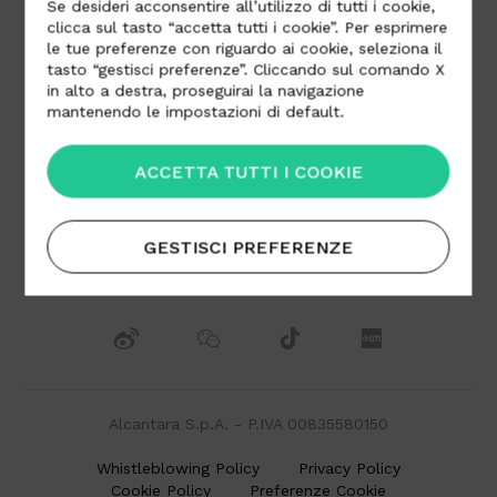
Se desideri acconsentire all’utilizzo di tutti i cookie,
clicca sul tasto “accetta tutti i cookie”. Per esprimere
le tue preferenze con riguardo ai cookie, seleziona il
tasto “gestisci preferenze”. Cliccando sul comando X
Area Download
Lavora con noi
in alto a destra, proseguirai la navigazione
mantenendo le impostazioni di default.
Distributori
Contatti
ACCETTA TUTTI I COOKIE
GESTISCI PREFERENZE
Alcantara S.p.A. - P.IVA 00835580150
Whistleblowing Policy
Privacy Policy
Cookie Policy
Preferenze Cookie