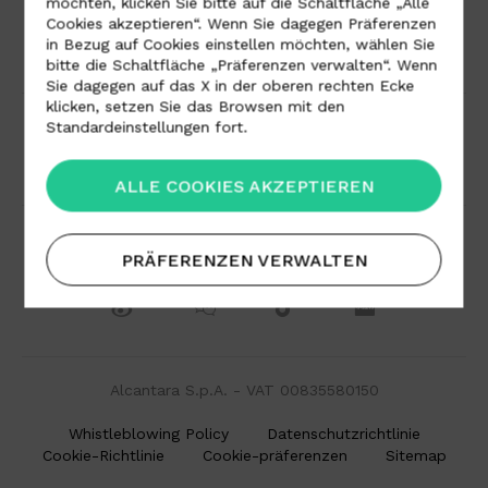
möchten, klicken Sie bitte auf die Schaltfläche „Alle
Cookies akzeptieren“. Wenn Sie dagegen Präferenzen
in Bezug auf Cookies einstellen möchten, wählen Sie
Download-Bereich
Arbeit mit uns
bitte die Schaltfläche „Präferenzen verwalten“. Wenn
Sie dagegen auf das X in der oberen rechten Ecke
klicken, setzen Sie das Browsen mit den
Standardeinstellungen fort.
Vertriebspartner
Ansprechpartner
ALLE COOKIES AKZEPTIEREN
PRÄFERENZEN VERWALTEN
Alcantara S.p.A. - VAT 00835580150
Whistleblowing Policy
Datenschutzrichtlinie
Cookie-Richtlinie
Cookie-präferenzen
Sitemap