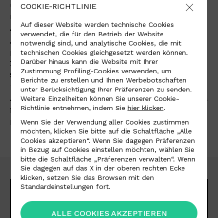
unterstreichen, wurde die Kopfstütze am
COOKIE-RICHTLINIE
Beifahrersitz mit dem Schriftzug
„Powered by
Auf dieser Website werden technische Cookies
Alcantara“
(im Elektroschweißverfahren) und
verwendet, die für den Betrieb der Website
„Timeless Edition 1/50“ (
im Siebdruck)
notwendig sind, und analytische Cookies, die mit
personalisiert. Mit der Timeless Edition ist der BMW
technischen Cookies gleichgesetzt werden können.
Darüber hinaus kann die Website mit Ihrer
X5 mehr denn je der ideale Partner für jede Fahrt.
Zustimmung Profiling-Cookies verwenden, um
So darf an Bord auch eine Möglichkeit für den
Berichte zu erstellen und Ihnen Werbebotschaften
Transport der notwendigen Ausrüstung für einen
unter Berücksichtigung Ihrer Präferenzen zu senden.
Ausflug nicht fehlen: eine Reisetasche aus Alcantara
Weitere Einzelheiten können Sie unserer Cookie-
Richtlinie entnehmen, indem Sie
hier klicken
.
im selben Design wie die Innenausstattung des
Fahrzeugs.
Wenn Sie der Verwendung aller Cookies zustimmen
möchten, klicken Sie bitte auf die Schaltfläche „Alle
Cookies akzeptieren“. Wenn Sie dagegen Präferenzen
in Bezug auf Cookies einstellen möchten, wählen Sie
bitte die Schaltfläche „Präferenzen verwalten“. Wenn
Sie dagegen auf das X in der oberen rechten Ecke
klicken, setzen Sie das Browsen mit den
Standardeinstellungen fort.
ALLE COOKIES AKZEPTIEREN