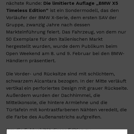
nächste Runde:
Die limitierte Auflage „BMW X5
Timeless Edition“
ist ein Sondermodell, das den
Vorläufer der BMW X-Serie, dem ersten SAV der
Gruppe, zwanzig Jahre nach dessen
Markteinführung feiert. Das Fahrzeug, von dem nur
50 Exemplare für den italienischen Markt
hergestellt wurden, wurde dem Publikum beim
Open Weekend am 8. und 9. Februar bei den BMW-
Händlern präsentiert.
Die Vorder- und Rücksitze sind mit schlichtem,
schwarzem Alcantara bezogen. In der Mitte verläuft
vertikal ein perforiertes Design mit grauer Rückseite.
Außerdem wurden der Dachhimmel, die
Mittelkonsole, die hintere Armlehne und die
Türtafeln mit kontrastfarbenen Nähten veredelt, die
die Farbe des Außenanstrichs aufgreifen.
Um die Exklusivität dieser Edition zu